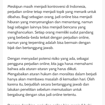
Meskipun masih menjadi kontroversi di Indonesia,
perjudian online tetap menjadi topik yang menarik untuk
dibahas. Bagi sebagian orang, judi online bisa menjadi
hiburan yang menyenangkan dan menantang, namun
bagi sebagian lainnya bisa menjadi bencana yang
menghancurkan. Setiap orang memiliki sudut pandang
yang berbeda-beda terkait dengan perjudian online,
namun yang terpenting adalah bisa bermain dengan
bijak dan bertanggung jawab.
Dengan menyadari potensi risiko yang ada, sebagai
pengguna perjudian online, kita juga harus memahami
bahwa ada aturan-aturan yang harus diikuti.
Mengabaikan aturan hukum dan moralitas dalam berjudi
hanya akan membawa masalah di kemudian hari. Oleh
karena itu, berjudilah secara bertanggung jawab dan
lakukan penelitian sebelum memutuskan untuk
bergabung dengan situs judi online tertentu.