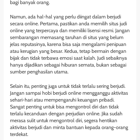
bagi banyak orang.
Namun, ada hal-hal yang perlu diingat dalam berjudi
secara online. Pertama, pastikan anda memilih situs judi
online yang terpercaya dan memiliki lisensi resmi. Jangan
sembarangan memasang taruhan di situs yang belum
jelas reputasinya, karena bisa saja mengalami penipuan
atau kerugian yang besar. Kedua, tetap bermain dengan
bijak dan tidak terbawa emosi saat kalah. Judi sebaiknya
hanya dijadikan sebagai hiburan semata, bukan sebagai
sumber penghasilan utama.
Selain itu, penting juga untuk tidak terlalu sering berjudi.
Jangan sampai hobi berjudi online mengganggu aktivitas
sehari-hari atau mempengaruhi keuangan pribadi.
Sangat penting untuk bisa mengontrol diri dan tidak
terlalu kecanduan dengan perjudian online. Jika sudah
merasa sulit untuk mengontrol diri, segera hentikan
aktivitas berjudi dan minta bantuan kepada orang-orang
terdekat.