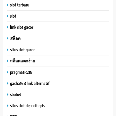
slot terbaru
slot
link slot gacor
สล็อต
situs slot gacor
สล็อตแตกง่่าย
pragmatic218
gacha168 link alternatif
sbobet
situs slot deposit qris