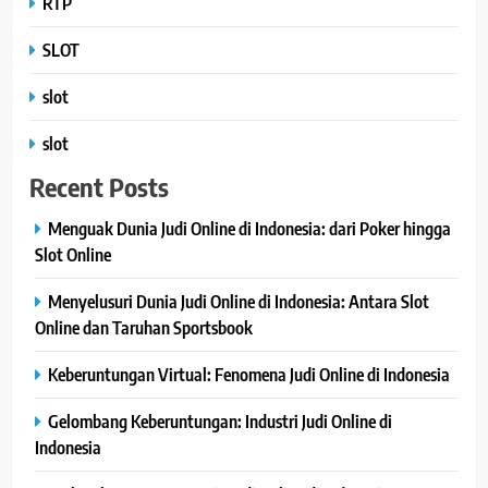
RTP
SLOT
slot
slot
Recent Posts
Menguak Dunia Judi Online di Indonesia: dari Poker hingga
Slot Online
Menyelusuri Dunia Judi Online di Indonesia: Antara Slot
Online dan Taruhan Sportsbook
Keberuntungan Virtual: Fenomena Judi Online di Indonesia
Gelombang Keberuntungan: Industri Judi Online di
Indonesia